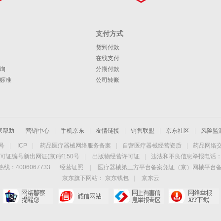
支付方式
货到付款
在线支付
询
分期付款
标准
公司转账
家帮助
|
营销中心
|
手机京东
|
友情链接
|
销售联盟
|
京东社区
|
风险监
4号
|
ICP
|
药品医疗器械网络服务备案
|
自营医疗器械经营资质
|
药品网络
可证编号新出网证(京)字150号
|
出版物经营许可证
|
违法和不良信息举报电话：40
线：4006067733
经营证照
|
医疗器械第三方平台备案凭证（京）网械平台备字（
京东旗下网站：
京东钱包
|
京东云