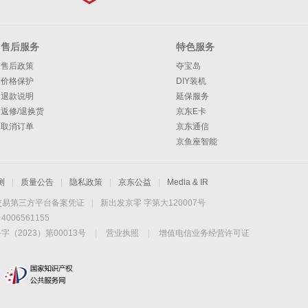
售后服务
特色服务
售后政策
夺宝岛
价格保护
DIY装机
退款说明
延保服务
返修/退换货
京东E卡
取消订单
京东通信
京鱼座智能
测
|
质量公告
|
隐私政策
|
京东公益
|
Media & IR
交易第三方平台备案凭证
|
新出发京零 字第大120007号
06561155
2023）第00013号
|
营业执照
|
增值电信业务经营许可证