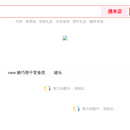
牛奶
食用油
坚果礼盒
京东食谱
茶叶礼盒
咖啡专场
new 糖巧饼干零食类
罐头
努力加载中，请稍后...
努力加载中，请稍后...