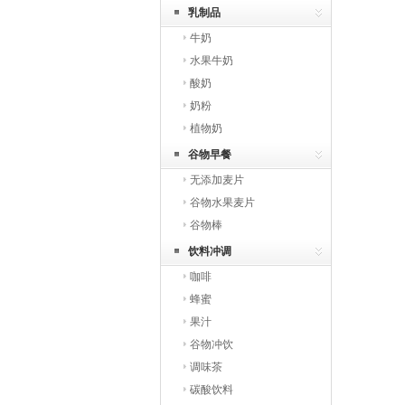
乳制品
牛奶
水果牛奶
酸奶
奶粉
植物奶
谷物早餐
无添加麦片
谷物水果麦片
谷物棒
饮料冲调
咖啡
蜂蜜
果汁
谷物冲饮
调味茶
碳酸饮料