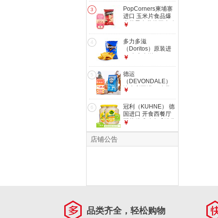
味
PopCorners柬埔寨
3
进口 玉米片食品爆
米花零食薯片玉米脆
￥
美食点心下午茶 咸
甜味玉米脆142g-效
多力多滋
4
期至26年8月28到期
（Doritos）原装进
口 多力多滋
￥
（Doritos）玉米片
膨化 农场玉米片
德运
5
92.1g
（DEVONDALE）
澳大利亚进口 全脂
￥
奶粉调制乳粉成人奶
粉老人喜欢速溶牛奶
冠利（KUHNE） 德
6
粉 调制乳粉400g
国进口 开食西餐厅
配菜俄式酸青瓜罐头
￥
方便速食汉堡 【新
品】冠利酸椰菜
店铺公告
350g*2
品类齐全，轻松购物