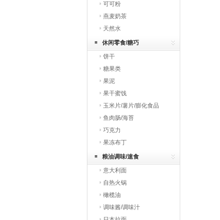
可可粉
燕麦奶茶
天然水
休闲零食/糖巧
饼干
糖果类
果泥
果干蜜饯
玉米片/薯片/膨化食品
鱼肉肠/海苔
巧克力
果冻布丁
粮油调味/速食
意大利面
自热火锅
橄榄油
调味酱/调味汁
日本拉面