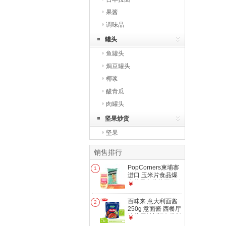
果酱
调味品
罐头
鱼罐头
焗豆罐头
椰浆
酸青瓜
肉罐头
坚果炒货
坚果
销售排行
PopCorners柬埔寨
1
进口 玉米片食品爆
米花零食薯片玉米脆
￥
美食点心下午茶 海
盐味玉米脆142g-效
百味来 意大利面酱
2
期至：26年10月
250g 意面酱 西餐厅
披萨原料新旧包装随
￥
机发 蕃茄和罗勒风