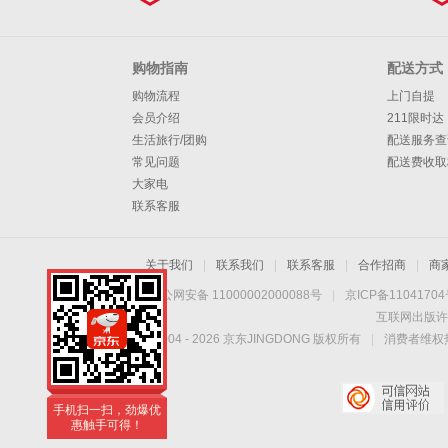
购物指南
配送方式
购物流程
上门自提
会员介绍
211限时达
生活旅行/团购
配送服务查
常见问题
配送费收取
大家电
联系客服
关于我们
|
联系我们
|
联系客服
|
合作招商
|
商
京公网安备 11000002000088号
|
京ICP备1104170
互联网出版许
Copyright © 2004 -
2026
京东JINGDONG 版权所有
|
消费者维权热
手机扫一扫，劲爆优
惠触手可得！
手机扫一扫，劲爆优
惠触手可得！