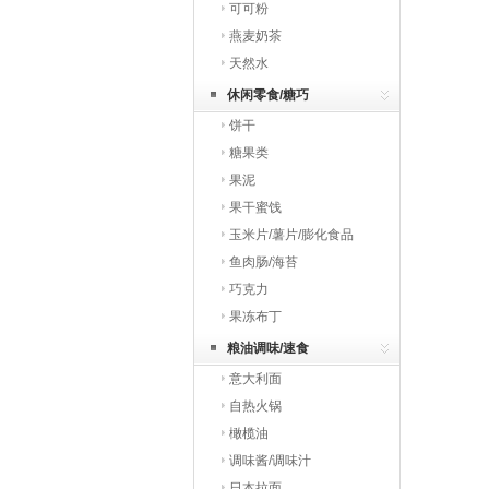
可可粉
燕麦奶茶
天然水
休闲零食/糖巧
饼干
糖果类
果泥
果干蜜饯
玉米片/薯片/膨化食品
鱼肉肠/海苔
巧克力
果冻布丁
粮油调味/速食
意大利面
自热火锅
橄榄油
调味酱/调味汁
日本拉面