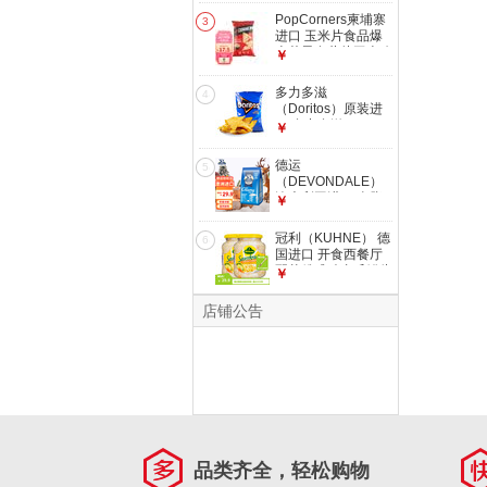
味
PopCorners柬埔寨
3
进口 玉米片食品爆
米花零食薯片玉米脆
￥
美食点心下午茶 咸
甜味玉米脆142g-效
多力多滋
4
期至26年8月28到期
（Doritos）原装进
口 多力多滋
￥
（Doritos）玉米片
膨化 农场玉米片
德运
5
92.1g
（DEVONDALE）
澳大利亚进口 全脂
￥
奶粉调制乳粉成人奶
粉老人喜欢速溶牛奶
冠利（KUHNE） 德
6
粉 调制乳粉400g
国进口 开食西餐厅
配菜俄式酸青瓜罐头
￥
方便速食汉堡 【新
品】冠利酸椰菜
店铺公告
350g*2
品类齐全，轻松购物