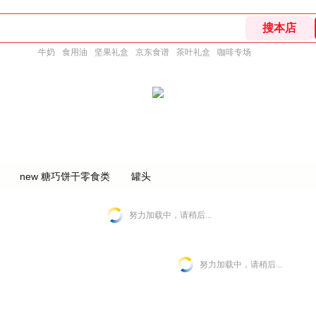
牛奶
食用油
坚果礼盒
京东食谱
茶叶礼盒
咖啡专场
new 糖巧饼干零食类
罐头
努力加载中，请稍后...
努力加载中，请稍后...