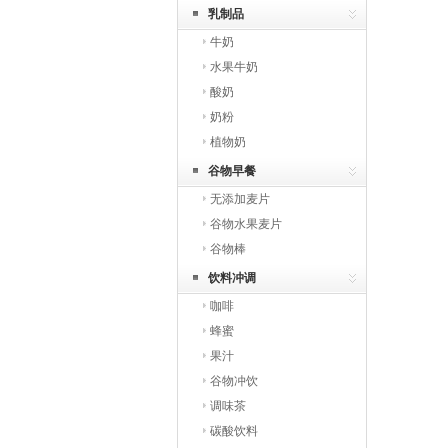
乳制品
牛奶
水果牛奶
酸奶
奶粉
植物奶
谷物早餐
无添加麦片
谷物水果麦片
谷物棒
饮料冲调
咖啡
蜂蜜
果汁
谷物冲饮
调味茶
碳酸饮料