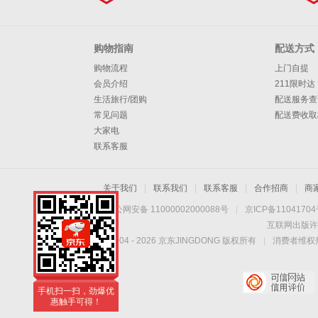
购物指南
配送方式
购物流程
上门自提
会员介绍
211限时达
生活旅行/团购
配送服务查
常见问题
配送费收取
大家电
联系客服
关于我们
|
联系我们
|
联系客服
|
合作招商
|
商
京公网安备 11000002000088号
|
京ICP备1104170
互联网出版许
Copyright © 2004 -
2026
京东JINGDONG 版权所有
|
消费者维权热
手机扫一扫，劲爆优
惠触手可得！
手机扫一扫，劲爆优
惠触手可得！