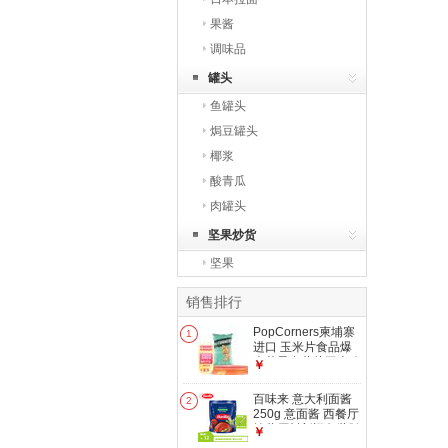
果酱
调味品
罐头
鱼罐头
焗豆罐头
椰浆
酸青瓜
肉罐头
坚果炒货
坚果
销售排行
PopCorners柬埔寨
1
进口 玉米片食品爆
米花零食薯片玉米脆
￥
美食点心下午茶 海
盐味玉米脆142g-效
百味来 意大利面酱
2
期至：26年10月
250g 意面酱 西餐厅
披萨原料新旧包装随
￥
机发 蕃茄和罗勒风