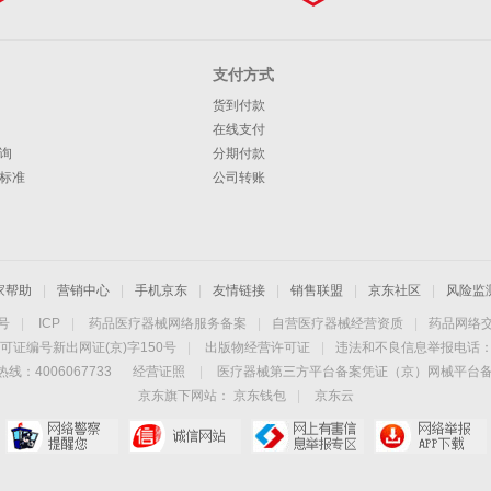
支付方式
货到付款
在线支付
询
分期付款
标准
公司转账
家帮助
|
营销中心
|
手机京东
|
友情链接
|
销售联盟
|
京东社区
|
风险监
4号
|
ICP
|
药品医疗器械网络服务备案
|
自营医疗器械经营资质
|
药品网络
可证编号新出网证(京)字150号
|
出版物经营许可证
|
违法和不良信息举报电话：40
线：4006067733
经营证照
|
医疗器械第三方平台备案凭证（京）网械平台备字（
京东旗下网站：
京东钱包
|
京东云