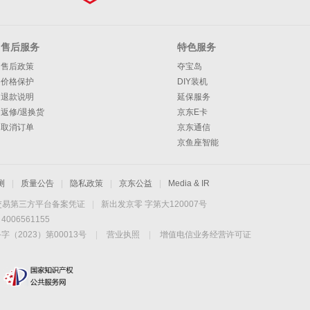
售后服务
特色服务
售后政策
夺宝岛
价格保护
DIY装机
退款说明
延保服务
返修/退换货
京东E卡
取消订单
京东通信
京鱼座智能
测
|
质量公告
|
隐私政策
|
京东公益
|
Media & IR
交易第三方平台备案凭证
|
新出发京零 字第大120007号
06561155
2023）第00013号
|
营业执照
|
增值电信业务经营许可证